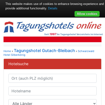
This website makes use of cookies to enhance browsing experience and
provide additional functionality.
Details
Allow cookies
1997
Seit
Ihr Tagungshotel Verzeichnis im Internet
Tagungshotel Gutach-Bleibach
Home
»
»
Schwarzwald
Hotel Silberkönig
Hotelsuche