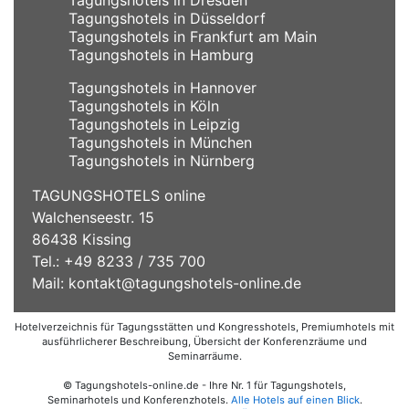
Tagungshotels in Düsseldorf
Tagungshotels in Frankfurt am Main
Tagungshotels in Hamburg
Tagungshotels in Hannover
Tagungshotels in Köln
Tagungshotels in Leipzig
Tagungshotels in München
Tagungshotels in Nürnberg
TAGUNGSHOTELS online
Walchenseestr. 15
86438 Kissing
Tel.: +49 8233 / 735 700
Mail:
kontakt@tagungshotels-online.de
Hotelverzeichnis für Tagungsstätten und Kongresshotels, Premiumhotels mit
ausführlicherer Beschreibung, Übersicht der Konferenzräume und
Seminarräume.
© Tagungshotels-online.de - Ihre Nr. 1 für Tagungshotels,
Seminarhotels und Konferenzhotels.
Alle Hotels auf einen Blick
.