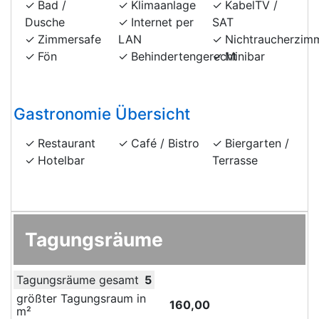
Bad /
Klimaanlage
KabelTV /
Dusche
Internet per
SAT
Zimmersafe
LAN
Nichtraucherzim
Fön
Behindertengerecht
Minibar
Gastronomie Übersicht
Restaurant
Café / Bistro
Biergarten /
Hotelbar
Terrasse
Tagungsräume
Tagungsräume gesamt
5
größter Tagungsraum in
160,00
m²