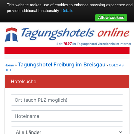
This website makes use of cookies to enhance browsing experience and
provide additional functionality.
Details
Allow cookies
1997
Seit
Ihr Tagungshotel Verzeichnis im Internet
Tagungshotel Freiburg im Breisgau
Home
»
»
COLOMBI
HOTEL
Hotelsuche