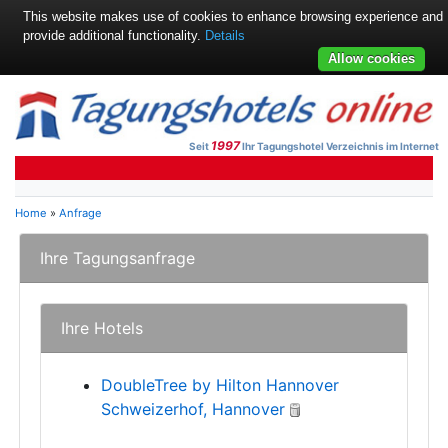
This website makes use of cookies to enhance browsing experience and
provide additional functionality.
Details
Allow cookies
1997
Seit
Ihr Tagungshotel Verzeichnis im Internet
Home
»
Anfrage
Ihre Tagungsanfrage
Ihre Hotels
DoubleTree by Hilton Hannover
Schweizerhof, Hannover