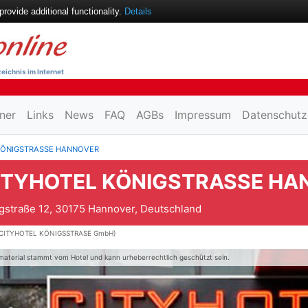
ovide additional functionality.
Details
eichnis im Internet
ner
Links
News
FAQ
AGBs
Impressum
Datenschutz
KÖNIGSTRASSE HANNOVER
ITYHOTEL KÖNIGSTRASSE HA
gstraße 12, 30175 Hannover, Deutschland
(CITYHOTEL KÖNIGSSTRASE GmbH)
material stammt vom Hotel und kann urheberrechtlich geschützt sein.