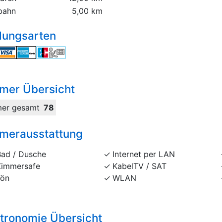
bahn
5,00 km
lungsarten
mer Übersicht
er gesamt
78
merausstattung
Bad / Dusche
Internet per LAN
Zimmersafe
KabelTV / SAT
Fön
WLAN
tronomie Übersicht