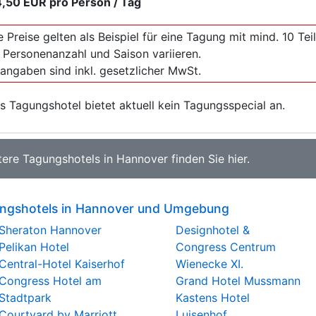
,50 EUR
pro Person / Tag
e Preise gelten als Beispiel für eine Tagung mit mind. 10 T
 Personenanzahl und Saison variieren.
sangaben sind inkl. gesetzlicher MwSt.
s Tagungshotel bietet aktuell kein Tagungsspecial an.
tere
Tagungshotels in Hannover
finden Sie
hier
.
ngshotels in Hannover und Umgebung
Sheraton Hannover
Designhotel &
Pelikan Hotel
Congress Centrum
Central-Hotel Kaiserhof
Wienecke XI.
Congress Hotel am
Grand Hotel Mussmann
Stadtpark
Kastens Hotel
Courtyard by Marriott
Luisenhof