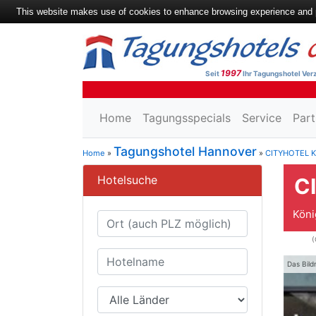
This website makes use of cookies to enhance browsing experience and pr
1997
Seit
Ihr Tagungshotel Verz
Home
Tagungsspecials
Service
Part
Tagungshotel Hannover
Home
»
»
CITYHOTEL 
Hotelsuche
C
Köni
Das Bild