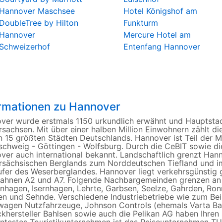
Hannover Maschsee
Hotel Königshof am
DoubleTree by Hilton
Funkturm
Hannover
Mercure Hotel am
Schweizerhof
Entenfang Hannover
ormationen zu Hannover
ver wurde erstmals 1150 urkundlich erwähnt und Hauptsta
sachsen. Mit über einer halben Million Einwohnern zählt di
n 15 größten Städten Deutschlands. Hannover ist Teil der 
schweig - Göttingen - Wolfsburg. Durch die CeBIT sowie d
ver auch international bekannt. Landschaftlich grenzt Ha
rsächsischen Berglands zum Norddeutschen Tiefland und i
ufer des Weserberglandes. Hannover liegt verkehrsgünstig 
ahnen A2 und A7. Folgende Nachbargemeinden grenzen an 
nhagen, Isernhagen, Lehrte, Garbsen, Seelze, Gahrden, R
en und Sehnde. Verschiedene Industriebetriebe wie zum Beis
wagen Nutzfahrzeuge, Johnson Controls (ehemals Varta Bat
khersteller Bahlsen sowie auch die Pelikan AG haben Ihren 