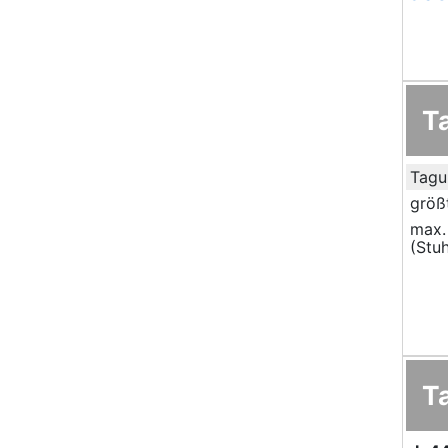
T
Tagu
größ
max.
(Stuh
T