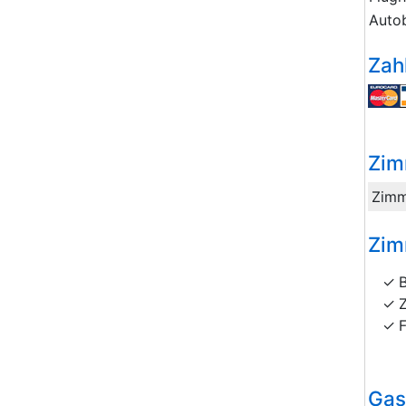
Auto
Zah
Zim
Zimm
Zim
Gas