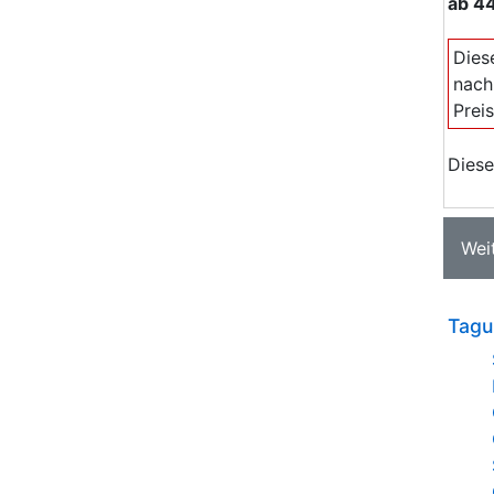
ab
44
Dies
nach
Prei
Diese
Wei
Tagu