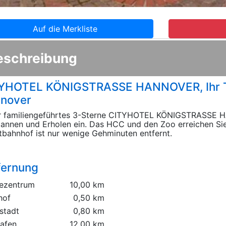
Auf die Merkliste
eschreibung
YHOTEL KÖNIGSTRASSE HANNOVER, Ihr T
nover
r familiengeführtes 3-Sterne CITYHOTEL KÖNIGSTRASSE 
annen und Erholen ein. Das HCC und den Zoo erreichen Sie
bahnhof ist nur wenige Gehminuten entfernt.
fernung
ezentrum
10,00 km
hof
0,50 km
stadt
0,80 km
hafen
12,00 km