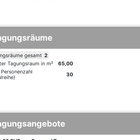
agungsräume
ngsräume gesamt
2
ter Tagungsraum in m²
65,00
 Personenzahl
30
lreihe)
agungsangebote