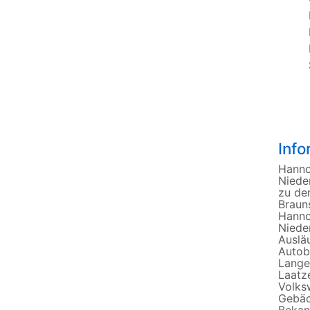
Inf
Hanno
Nieder
zu de
Braun
Hanno
Niede
Auslä
Autob
Lange
Laatz
Volks
Gebäc