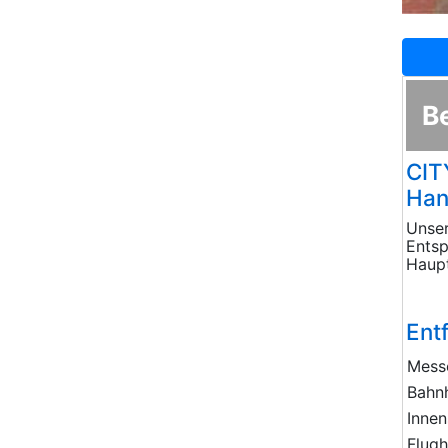
B
CIT
Han
Unse
Entsp
Haupt
Ent
Mess
Bahn
Innen
Flug