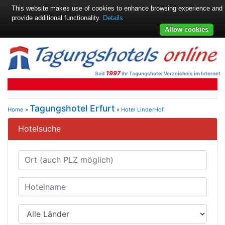
This website makes use of cookies to enhance browsing experience and
provide additional functionality.
Details
Allow cookies
1997
Seit
Ihr Tagungshotel Verzeichnis im Internet
Tagungshotel Erfurt
Home
»
»
Hotel LinderHof
Hotelsuche