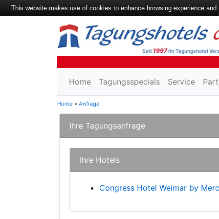
This website makes use of cookies to enhance browsing experience and pr
1997
Seit
Ihr Tagungshotel Verz
Home
Tagungsspecials
Service
Part
Home
»
Anfrage
Ihre Tagungsanfrage
Ihre Hotels
Congress Hotel Weimar by Merc