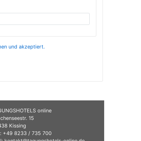
n und akzeptiert.
GUNGSHOTELS online
chenseestr. 15
38 Kissing
.: +49 8233 / 735 700
l:
kontakt@tagungshotels-online.de