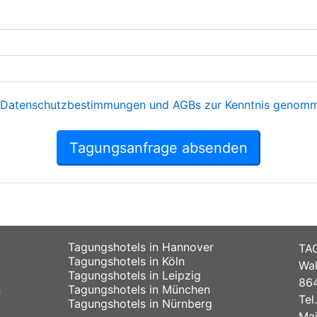
Datenschutzbestimmungen und AGBs zur Kenntnis genomme
Tagungsanfrage absenden
Tagungshotels in Hannover
TA
Tagungshotels in Köln
Wal
Tagungshotels in Leipzig
864
n
Tagungshotels in München
Tel
Tagungshotels in Nürnberg
Mai