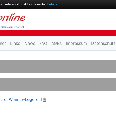
ovide additional functionality.
Details
eichnis im Internet
ner
Links
News
FAQ
AGBs
Impressum
Datenschutz
ure, Weimar-Legefeld