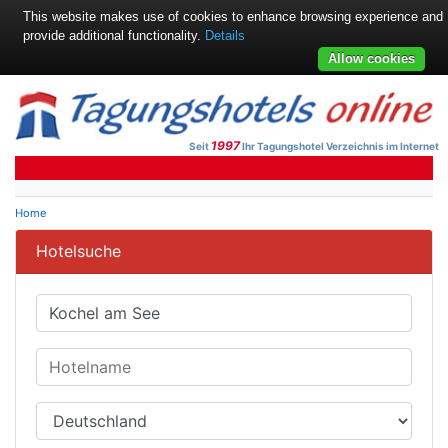
This website makes use of cookies to enhance browsing experience and
provide additional functionality.
Details
Allow cookies
1997
Seit
Ihr Tagungshotel Verzeichnis im Internet
Home
Hotelsuche