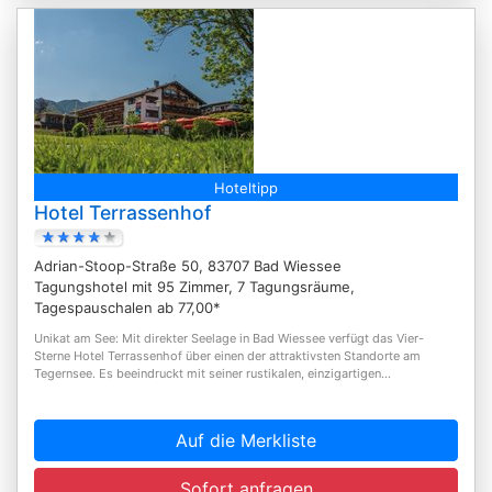
Hoteltipp
Hotel Terrassenhof
Adrian-Stoop-Straße 50, 83707 Bad Wiessee
Tagungshotel mit 95 Zimmer, 7 Tagungsräume,
Tagespauschalen ab 77,00*
Unikat am See: Mit direkter Seelage in Bad Wiessee verfügt das Vier-
Sterne Hotel Terrassenhof über einen der attraktivsten Standorte am
Tegernsee. Es beeindruckt mit seiner rustikalen, einzigartigen...
Auf die Merkliste
Sofort anfragen