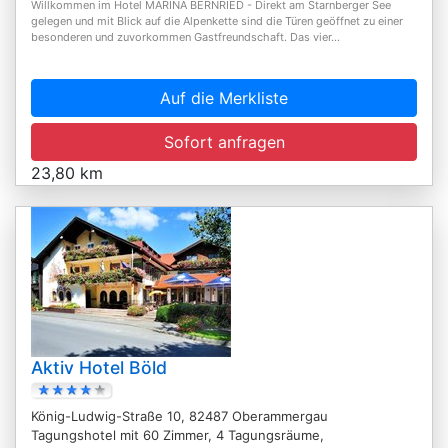
Willkommen im Hotel MARINA BERNRIED - Direkt am Starnberger See
gelegen und mit Blick auf die Alpenkette sind die Türen geöffnet zu einer
besonderen und zuvorkommen Gastfreundschaft. Das vier...
Auf die Merkliste
Sofort anfragen
23,80 km
Aktiv Hotel Böld
König-Ludwig-Straße 10, 82487 Oberammergau
Tagungshotel mit 60 Zimmer, 4 Tagungsräume,