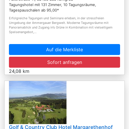
Tagungshotel mit 131 Zimmer, 10 Tagungsräume,
Tagespauschalen ab 95,00*
Erfolgreiche Tagungen und Seminare erleben, in der stressfreien
Umgebung der Ammergauer Bergwelt. Moderne Tagungsräume mit
Panoramablick und Zugang in’s Grüne in Kombination mit vielseitigem
Speisenangebot,...
Auf die Merkliste
Sofort anfragen
24,08 km
Golf & Country Club Hotel Margarethenhof