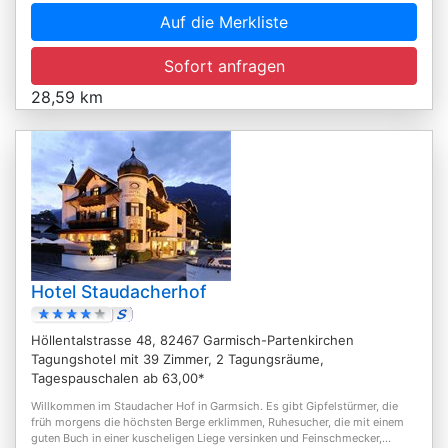
Auf die Merkliste
Sofort anfragen
28,59 km
Hotel Staudacherhof
Höllentalstrasse 48, 82467 Garmisch-Partenkirchen
Tagungshotel mit 39 Zimmer, 2 Tagungsräume,
Tagespauschalen ab 63,00*
Willkommen im Staudacher Hof in Garmsich. Es gibt Gipfelstürmer, die
früh morgens die höchsten Berge erklimmen, Ruhesucher, die mit einem
guten Buch in einer kuscheligen Liege versinken und Feinschmecker,...