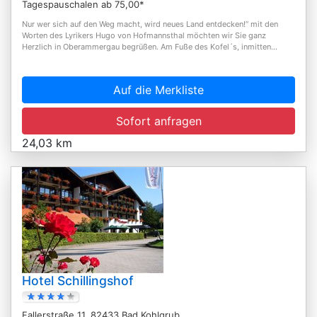
Tagespauschalen ab 75,00*
Nur wer sich auf den Weg macht, wird neues Land entdecken!“ mit den
Worten des Lyrikers Hugo von Hofmannsthal möchten wir Sie ganz
Herzlich in Oberammergau begrüßen. Am Fuße des Kofel´s, inmitten...
Auf die Merkliste
Sofort anfragen
24,03 km
Hotel Schillingshof
Fallerstraße 11, 82433 Bad Kohlgrub