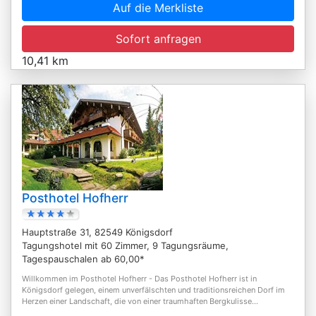
Auf die Merkliste
Sofort anfragen
10,41 km
Posthotel Hofherr
Hauptstraße 31, 82549 Königsdorf
Tagungshotel mit 60 Zimmer, 9 Tagungsräume,
Tagespauschalen ab 60,00*
Willkommen im Posthotel Hofherr - Das Posthotel Hofherr ist in
Königsdorf gelegen, einem unverfälschten und traditionsreichen Dorf im
Herzen einer Landschaft, die von einer traumhaften Bergkulisse...