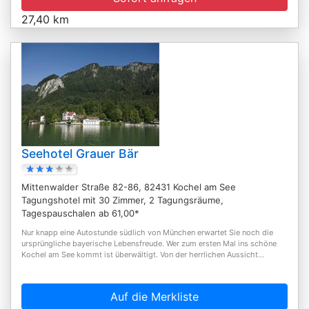
27,40 km
Seehotel Grauer Bär
Mittenwalder Straße 82-86, 82431 Kochel am See
Tagungshotel mit 30 Zimmer, 2 Tagungsräume,
Tagespauschalen ab 61,00*
Nur knapp eine Autostunde südlich von München erwartet Sie noch die
ursprüngliche bayerische Lebensfreude. Wer zum ersten Mal ins schöne
Kochel am See kommt ist überwältigt. Von der herrlichen Aussicht...
Auf die Merkliste